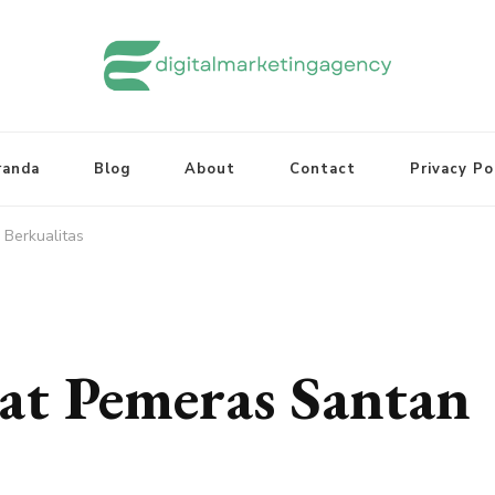
randa
Blog
About
Contact
Privacy Po
Berkualitas
at Pemeras Santan