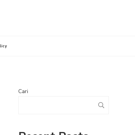
licy
Cari
CARI