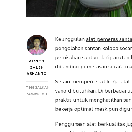
Keunggulan
alat pemeras sant
pengolahan santan kelapa secara
pemisahan santan dari parutan 
ALVITO
dibanding pemerasan secara ma
GALEH
ASNANTO
Selain mempercepat kerja, ala
TINGGALKAN
yang dibutuhkan. Di berbagai us
PADA
KOMENTAR
praktis untuk menghasilkan san
KEUNGGULAN
ALAT
bekerja optimal meskipun digun
PEMERAS
SANTAN
Penggunaan alat berkualitas j
BERKUALITAS