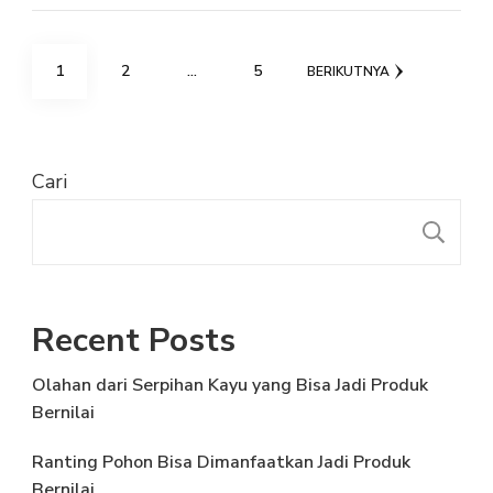
Paginasi
HALAMAN
HALAMAN
HALAMAN
1
2
…
5
BERIKUTNYA
pos
Cari
C
Recent Posts
Olahan dari Serpihan Kayu yang Bisa Jadi Produk
Bernilai
Ranting Pohon Bisa Dimanfaatkan Jadi Produk
Bernilai