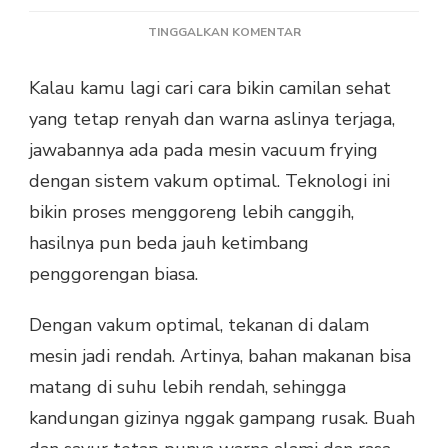
PADA
TINGGALKAN KOMENTAR
MESIN
VACUUM
Kalau kamu lagi cari cara bikin camilan sehat
FRYING
yang tetap renyah dan warna aslinya terjaga,
DENGAN
SISTEM
jawabannya ada pada mesin vacuum frying
VAKUM
dengan sistem vakum optimal. Teknologi ini
OPTIMAL
bikin proses menggoreng lebih canggih,
hasilnya pun beda jauh ketimbang
penggorengan biasa.
Dengan vakum optimal, tekanan di dalam
mesin jadi rendah. Artinya, bahan makanan bisa
matang di suhu lebih rendah, sehingga
kandungan gizinya nggak gampang rusak. Buah