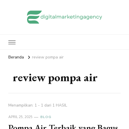
edigitalmarketingagency.com
Sharing Digital Marketing
Beranda
review pompa air
review pompa air
Menampilkan: 1 - 1 dari 1 HASIL
APRIL 25, 2025
BLOG
Pompa Air Terbaik yang Bagus