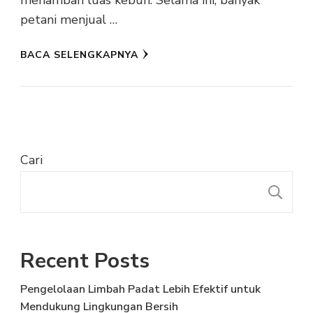
menambah luas kebun. Selama ini, banyak
petani menjual …
BACA SELENGKAPNYA
Cari
C
Recent Posts
Pengelolaan Limbah Padat Lebih Efektif untuk
Mendukung Lingkungan Bersih