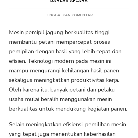
DAHLAN AFLAHA
PADA
TINGGALKAN KOMENTAR
MESIN
PEMIPIL
Mesin pemipil jagung berkualitas tinggi
JAGUNG
membantu petani mempercepat proses
BERKUALITAS
TINGGI
pemipilan dengan hasil yang lebih cepat dan
UNTUK
efisien. Teknologi modern pada mesin ini
HASIL
MAKSIMAL
mampu mengurangi kehilangan hasil panen
sekaligus meningkatkan produktivitas kerja.
Oleh karena itu, banyak petani dan pelaku
usaha mulai beralih menggunakan mesin
berkualitas untuk mendukung kegiatan panen.
Selain meningkatkan efisiensi, pemilihan mesin
yang tepat juga menentukan keberhasilan