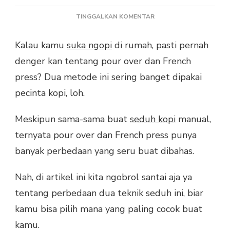
PADA
TINGGALKAN KOMENTAR
BEDA
POUR
Kalau kamu
suka ngopi
di rumah, pasti pernah
OVER
denger kan tentang pour over dan French
DAN
FRENCH
press? Dua metode ini sering banget dipakai
PRESS,
pecinta kopi, loh.
MANA
YANG
LEBIH
Meskipun sama-sama buat
seduh kopi
manual,
COCOK?
ternyata pour over dan French press punya
banyak perbedaan yang seru buat dibahas.
Nah, di artikel ini kita ngobrol santai aja ya
tentang perbedaan dua teknik seduh ini, biar
kamu bisa pilih mana yang paling cocok buat
kamu.