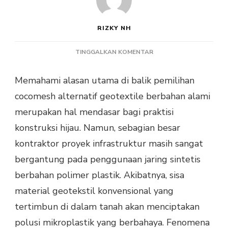
RIZKY NH
PADA
TINGGALKAN KOMENTAR
STUDI
KEUNGGULAN
Memahami alasan utama di balik pemilihan
COCOMESH
cocomesh alternatif geotextile berbahan alami
ALTERNATIF
GEOTEXTILE
merupakan hal mendasar bagi praktisi
BERBAHAN
konstruksi hijau. Namun, sebagian besar
ALAMI
kontraktor proyek infrastruktur masih sangat
bergantung pada penggunaan jaring sintetis
berbahan polimer plastik. Akibatnya, sisa
material geotekstil konvensional yang
tertimbun di dalam tanah akan menciptakan
polusi mikroplastik yang berbahaya. Fenomena