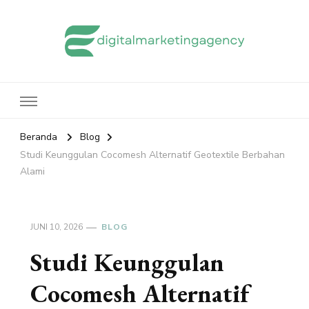
edigitalmarketingagency.com
Sharing Digital Marketing
Beranda
Blog
Studi Keunggulan Cocomesh Alternatif Geotextile Berbahan
Alami
JUNI 10, 2026
BLOG
Studi Keunggulan
Cocomesh Alternatif