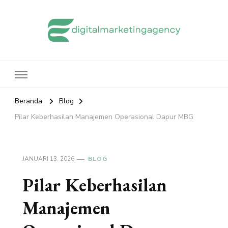
edigitalmarketingagency.com
Sharing Digital Marketing
Beranda
Blog
Pilar Keberhasilan Manajemen Operasional Dapur MBG
JANUARI 13, 2026
BLOG
Pilar Keberhasilan
Manajemen