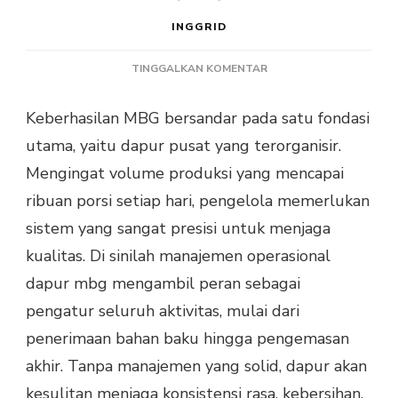
INGGRID
PADA
TINGGALKAN KOMENTAR
PILAR
KEBERHASILAN
Keberhasilan MBG bersandar pada satu fondasi
MANAJEMEN
utama, yaitu dapur pusat yang terorganisir.
OPERASIONAL
DAPUR
Mengingat volume produksi yang mencapai
MBG
ribuan porsi setiap hari, pengelola memerlukan
sistem yang sangat presisi untuk menjaga
kualitas. Di sinilah manajemen operasional
dapur mbg mengambil peran sebagai
pengatur seluruh aktivitas, mulai dari
penerimaan bahan baku hingga pengemasan
akhir. Tanpa manajemen yang solid, dapur akan
kesulitan menjaga konsistensi rasa, kebersihan,