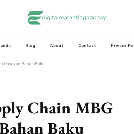
randa
Blog
About
Contact
Privacy Po
min Pasokan Bahan Baku
pply Chain MBG
 Bahan Baku