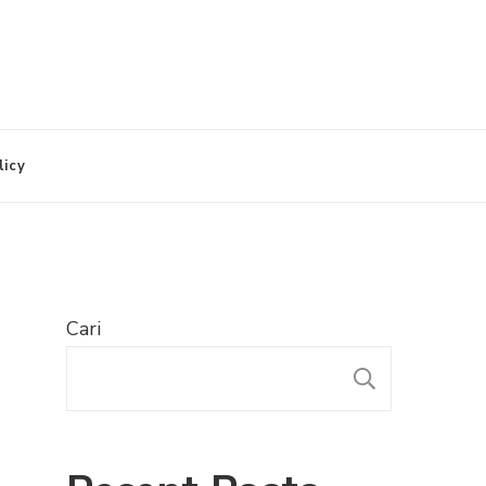
licy
Cari
CARI