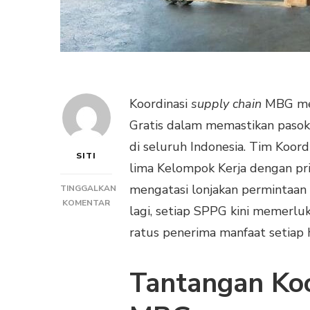
Koordinasi
supply chain
MBG men
Gratis dalam memastikan pasok
di seluruh Indonesia. Tim Ko
SITI
lima Kelompok Kerja dengan pr
mengatasi lonjakan permintaan 
TINGGALKAN
PADA
KOMENTAR
lagi, setiap SPPG kini memerluk
KOORDINASI
ratus penerima manfaat setiap h
SUPPLY
CHAIN
MBG
Tantangan Ko
JAMIN
PASOKAN
BAHAN