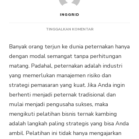
INGGRID
PADA
TINGGALKAN KOMENTAR
MENGUBAH
KANDANG
Banyak orang terjun ke dunia peternakan hanya
MENJADI
dengan modal semangat tanpa perhitungan
ASET:
STRATEGI
matang. Padahal, peternakan adalah industri
MELALUI
yang memerlukan manajemen risiko dan
PELATIHAN
BISNIS
strategi pemasaran yang kuat. Jika Anda ingin
TERNAK
berhenti menjadi peternak tradisional dan
KAMBING
mulai menjadi pengusaha sukses, maka
mengikuti pelatihan bisnis ternak kambing
adalah langkah paling strategis yang bisa Anda
ambil. Pelatihan ini tidak hanya mengajarkan