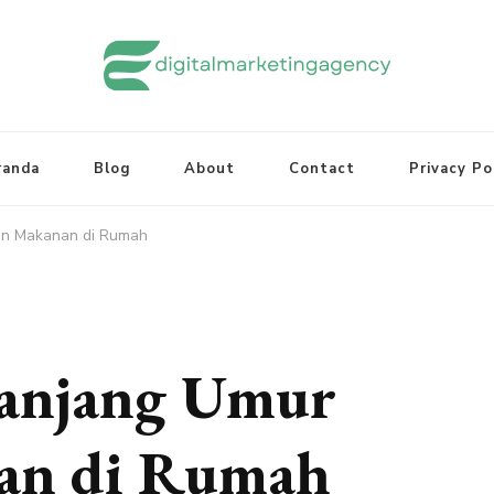
randa
Blog
About
Contact
Privacy Po
n Makanan di Rumah
anjang Umur
an di Rumah