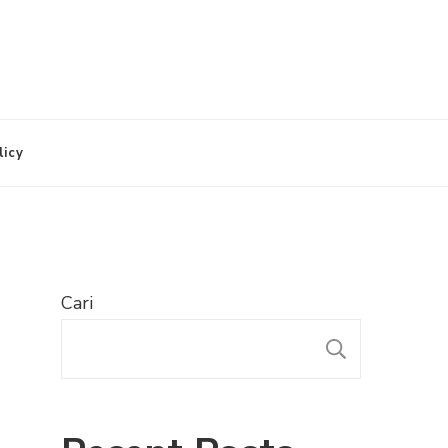
licy
Cari
CARI