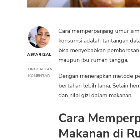
Cara memperpanjang umur simp
konsumsi adalah tantangan dal
bisa menyebabkan pemborosan d
ASFARIZAL
maupun ibu rumah tangga.
TINGGALKAN
Dengan menerapkan metode pen
PADA
KOMENTAR
CARA
bertahan lebih lama. Selain h
MEMPERPANJANG
dan nilai gizi dalam makanan.
UMUR
SIMPAN
MAKANAN
Cara Memperp
DI
RUMAH
Makanan di R