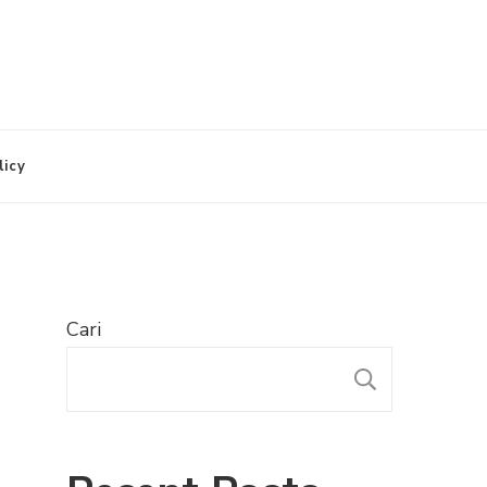
licy
Cari
CARI