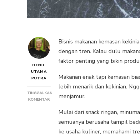
Bisnis makanan
kemasan
kekinia
dengan tren. Kalau dulu makana
faktor penting yang bikin produ
HENDI
UTAMA
Makanan enak tapi kemasan bias
PUTRA
lebih menarik dan kekinian. Ngg
TINGGALKAN
menjamur.
PADA
KOMENTAR
BISNIS
Mulai dari snack ringan, minuman
MAKANAN
KEMASAN
semuanya berusaha tampil beda
KEKINIAN
ke usaha kuliner, memahami tren 