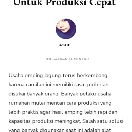
Untuk Produksi Cepat
ASHEL
PADA
TINGGALKAN KOMENTAR
ALAT
PENGOLAH
Usaha emping jagung terus berkembang
JAGUNG
karena camilan ini memiliki rasa gurih dan
MENJADI
EMPING
disukai banyak orang. Banyak pelaku usaha
UNTUK
rumahan mulai mencari cara produksi yang
PRODUKSI
CEPAT
lebih praktis agar hasil emping lebih rapi dan
kapasitas produksi meningkat. Salah satu solusi
yang banyak digunakan saat ini adalah alat