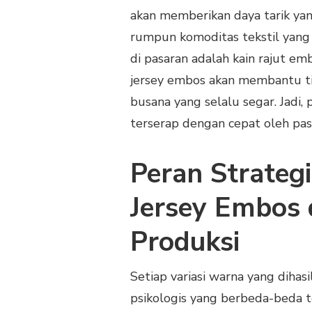
PAKAIAN
akan memberikan daya tarik yan
UNTUK
MENINGKATKAN
rumpun komoditas tekstil yang s
VOLUME
di pasaran adalah kain rajut e
PENJUALAN
jersey embos akan membantu t
busana yang selalu segar. Jadi,
terserap dengan cepat oleh pas
Peran Strateg
Jersey Embos
Produksi
Setiap variasi warna yang dihas
psikologis yang berbeda-beda t