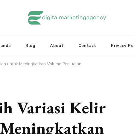
randa
Blog
About
Contact
Privacy Po
akaian untuk Meningkatkan Volume Penjualan
h Variasi Kelir
 Meningkatkan