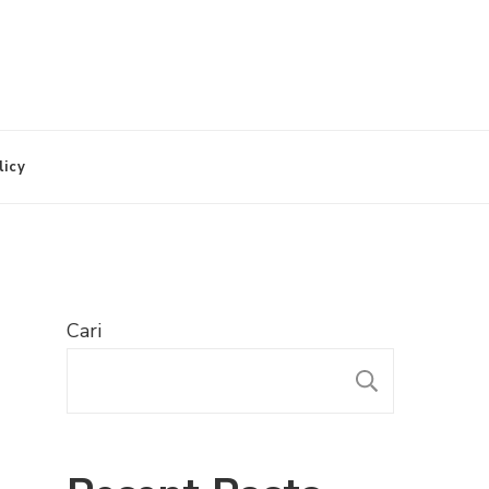
licy
Cari
CARI