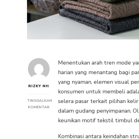
Menentukan arah tren mode yan
harian yang menantang bagi par
yang nyaman, elemen visual pe
RIZKY NH
konsumen untuk membeli adala
selera pasar terkait pilihan ke
TINGGALKAN
PADA
KOMENTAR
dalam gudang penyimpanan. Ole
STRATEGI
keunikan motif tekstil timbul d
MEMILIH
VARIASI
KELIR
Kombinasi antara keindahan stru