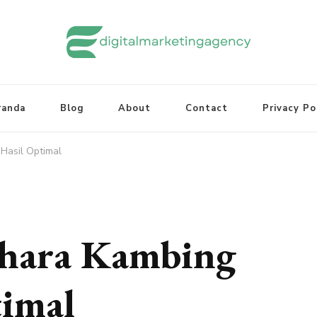
randa
Blog
About
Contact
Privacy Po
Hasil Optimal
ihara Kambing
timal