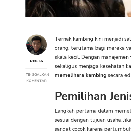
Ternak kambing kini menjadi sa
orang, terutama bagi mereka ya
skala kecil. Dengan manajemen
DESTA
sekaligus menjaga kesehatan k
memelihara kambing
secara ed
TINGGALKAN
PADA
KOMENTAR
TEKNIK
Pemilihan Jen
MEMELIHARA
KAMBING
AGAR
Langkah pertama dalam memelih
HASIL
OPTIMAL
sesuai dengan tujuan usaha. Jik
sangat cocok karena pertumbuha