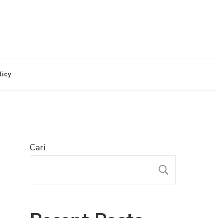
licy
Cari
CARI