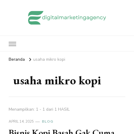
edigitalmarketingagency.com
Sharing Digital Marketing
Beranda
usaha mikro kopi
usaha mikro kopi
Menampilkan: 1 - 1 dari 1 HASIL
APRIL 14, 2025
BLOG
Bisnis Kopi Basah Gak Cuma