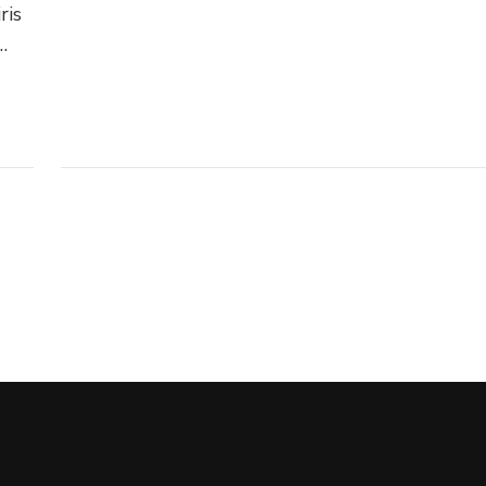
ris
…