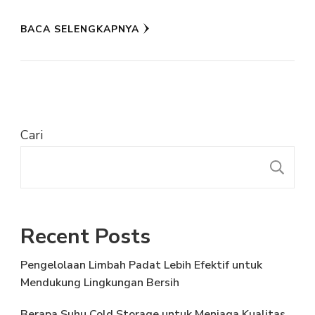
BACA SELENGKAPNYA
Cari
C
Recent Posts
Pengelolaan Limbah Padat Lebih Efektif untuk
Mendukung Lingkungan Bersih
Berapa Suhu Cold Storage untuk Menjaga Kualitas