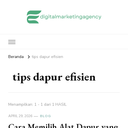
edigitalmarketingagency.com
Sharing Digital Marketing
Beranda
tips dapur efisien
tips dapur efisien
Menampilkan: 1 - 1 dari 1 HASIL
APRIL 29, 2026
BLOG
Cara Memilih Alat Dapur yang