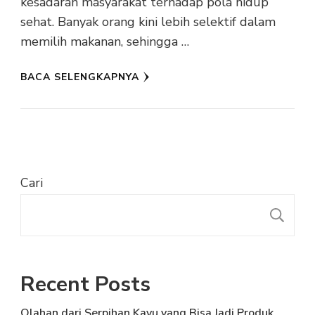
kesadaran masyarakat terhadap pola hidup
sehat. Banyak orang kini lebih selektif dalam
memilih makanan, sehingga …
BACA SELENGKAPNYA
Cari
C
Recent Posts
Olahan dari Serpihan Kayu yang Bisa Jadi Produk