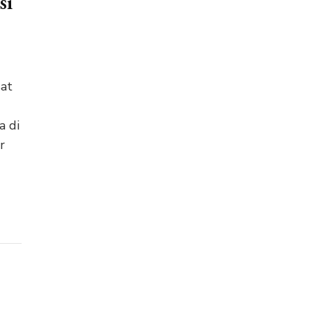
si
sat
a di
r