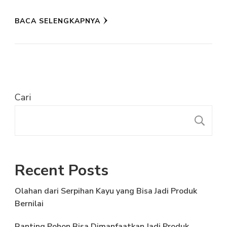
BACA SELENGKAPNYA
Cari
C
Recent Posts
Olahan dari Serpihan Kayu yang Bisa Jadi Produk
Bernilai
Ranting Pohon Bisa Dimanfaatkan Jadi Produk