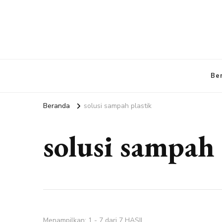
edigitalmarketingagency.com
Sharing Digital Marketing
Be
Beranda
solusi sampah plastik
solusi sampah 
Menampilkan: 1 - 7 dari 7 HASIL