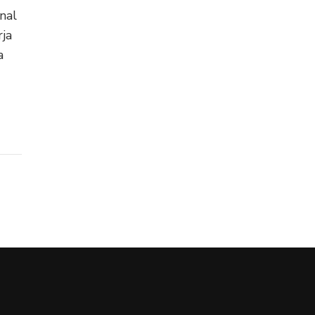
nal
rja
a