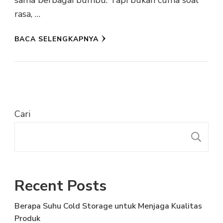
sama berbagai bumbu. Tapi bukan cuma soal
rasa, …
BACA SELENGKAPNYA
Cari
C
Recent Posts
Berapa Suhu Cold Storage untuk Menjaga Kualitas
Produk