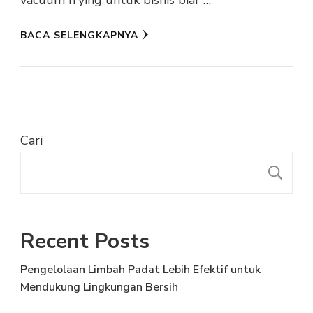
vacuum frying untuk bisnis biar …
BACA SELENGKAPNYA
Cari
C
Recent Posts
Pengelolaan Limbah Padat Lebih Efektif untuk
Mendukung Lingkungan Bersih