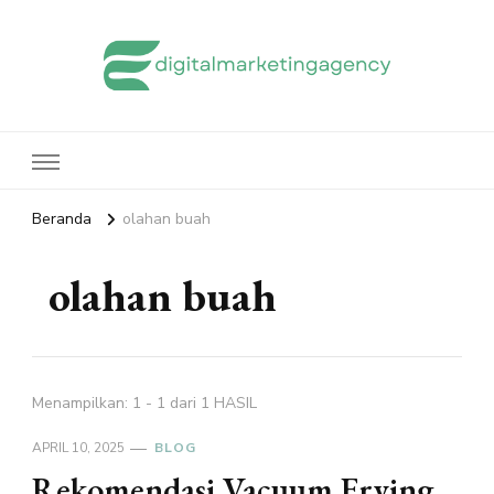
edigitalmarketingagency.com
Sharing Digital Marketing
Beranda
olahan buah
olahan buah
Menampilkan: 1 - 1 dari 1 HASIL
APRIL 10, 2025
BLOG
Rekomendasi Vacuum Frying