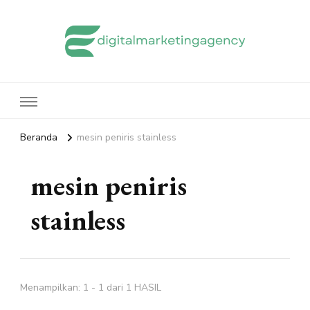
edigitalmarketingagency.com
Sharing Digital Marketing
Beranda
mesin peniris stainless
mesin peniris
stainless
Menampilkan: 1 - 1 dari 1 HASIL