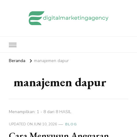
edigitalmarketingagency.com
Sharing Digital Marketing
Beranda
manajemen dapur
manajemen dapur
Menampilkan: 1 - 8 dari 8 HASIL
UPDATED ON
JUNI 10, 2026
BLOG
Cara Menyusun Anggaran