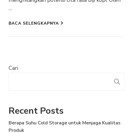
menghilangkan potensi cita rasa biji kopi. Oleh
…
BACA SELENGKAPNYA
Cari
C
Recent Posts
Berapa Suhu Cold Storage untuk Menjaga Kualitas
Produk