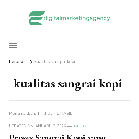
edigitalmarketingagency.com
Sharing Digital Marketing
Beranda
kualitas sangrai kopi
kualitas sangrai kopi
Menampilkan: 1 - 1 dari 1 HASIL
UPDATED ON
JANUARI 12, 2026
BLOG
Proses Sangrai Kopi yang