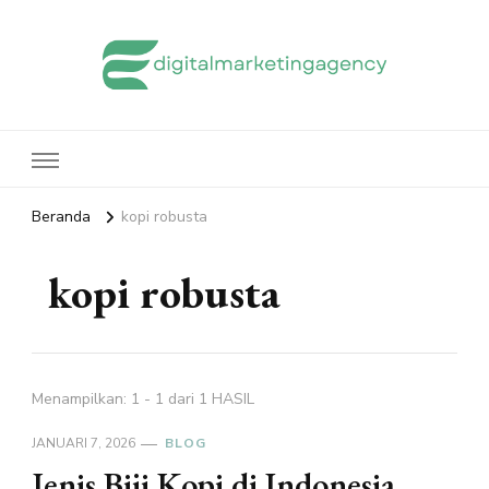
edigitalmarketingagency.com
Sharing Digital Marketing
Beranda
kopi robusta
kopi robusta
Menampilkan: 1 - 1 dari 1 HASIL
JANUARI 7, 2026
BLOG
Jenis Biji Kopi di Indonesia