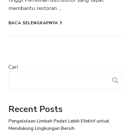
tinggi. Pemilihan distributor yang tepat
membantu restoran …
BACA SELENGKAPNYA
Cari
C
Recent Posts
Pengelolaan Limbah Padat Lebih Efektif untuk
Mendukung Lingkungan Bersih