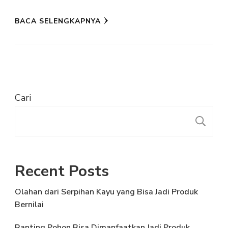
BACA SELENGKAPNYA
Cari
C
Recent Posts
Olahan dari Serpihan Kayu yang Bisa Jadi Produk
Bernilai
Ranting Pohon Bisa Dimanfaatkan Jadi Produk