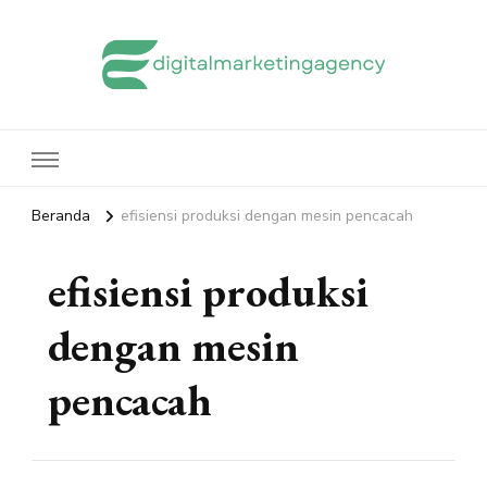
edigitalmarketingagency.com
Sharing Digital Marketing
Beranda
efisiensi produksi dengan mesin pencacah
efisiensi produksi
dengan mesin
pencacah