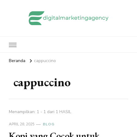
edigitalmarketingagency.com
Sharing Digital Marketing
Beranda
cappuccino
cappuccino
Menampilkan: 1 - 1 dari 1 HASIL
APRIL 28, 2025
BLOG
Kopi yang Cocok untuk