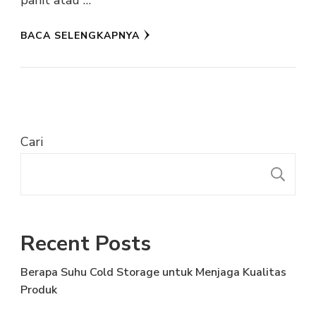
pahit atau …
BACA SELENGKAPNYA
Cari
C
Recent Posts
Berapa Suhu Cold Storage untuk Menjaga Kualitas
Produk