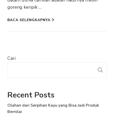
dalam dunia camilan adalah hadirnya mesin
goreng keripik …
BACA SELENGKAPNYA
Cari
C
Recent Posts
Olahan dari Serpihan Kayu yang Bisa Jadi Produk
Bernilai