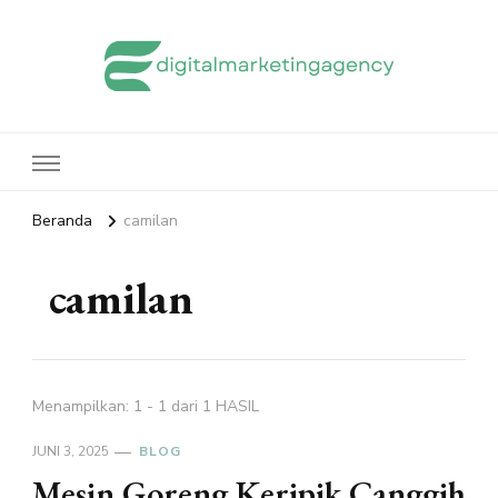
edigitalmarketingagency.com
Sharing Digital Marketing
Beranda
camilan
camilan
Menampilkan: 1 - 1 dari 1 HASIL
JUNI 3, 2025
BLOG
Mesin Goreng Keripik Canggih