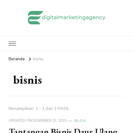
edigitalmarketingagency.com
Sharing Digital Marketing
Beranda
bisnis
bisnis
Menampilkan: 1 - 1 dari 1 HASIL
UPDATED ON
DESEMBER 23, 2025
BLOG
Tantangan Bisnis Daur Ulang