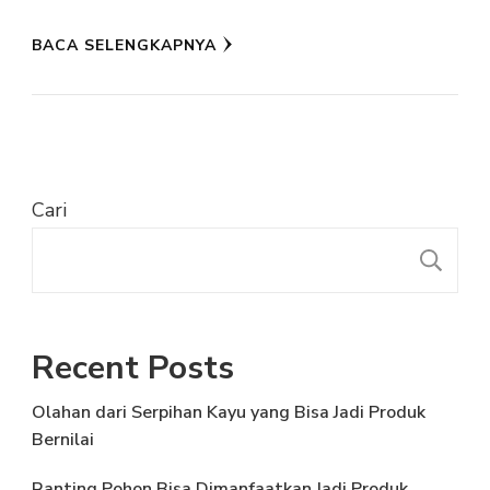
BACA SELENGKAPNYA
Cari
C
Recent Posts
Olahan dari Serpihan Kayu yang Bisa Jadi Produk
Bernilai
Ranting Pohon Bisa Dimanfaatkan Jadi Produk