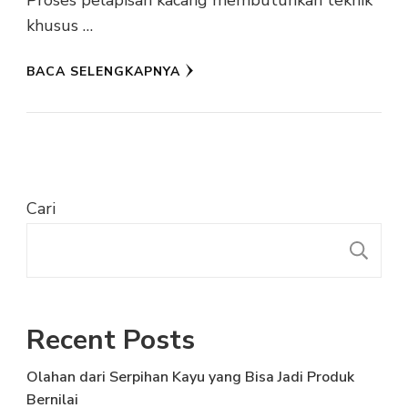
Proses pelapisan kacang membutuhkan teknik
khusus …
BACA SELENGKAPNYA
Cari
C
Recent Posts
Olahan dari Serpihan Kayu yang Bisa Jadi Produk
Bernilai