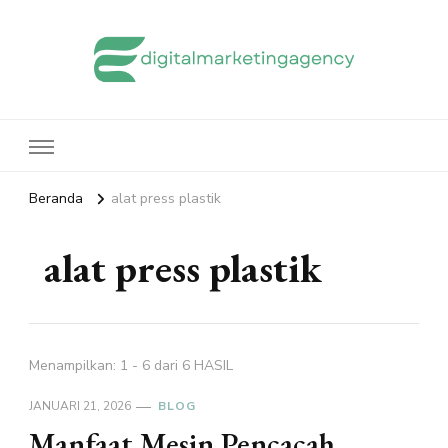
edigitalmarketingagency.com
Sharing Digital Marketing
Beranda
alat press plastik
alat press plastik
Menampilkan: 1 - 6 dari 6 HASIL
JANUARI 21, 2026
BLOG
Manfaat Mesin Pencacah