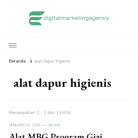
edigitalmarketingagency.com
Sharing Digital Marketing
Beranda
alat dapur higienis
alat dapur higienis
Menampilkan: 1 - 1 dari 1 HASIL
JANUARI 22, 2026
BLOG
Alat MBG Program Gizi