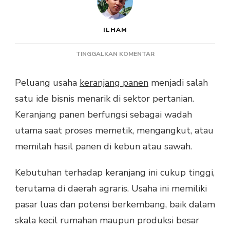
ILHAM
PADA
TINGGALKAN KOMENTAR
PELUANG
USAHA
Peluang usaha
keranjang panen
menjadi salah
KERANJANG
satu ide bisnis menarik di sektor pertanian.
PANEN,
SOLUSI
Keranjang panen berfungsi sebagai wadah
PRAKTIS
utama saat proses memetik, mengangkut, atau
UNTUK
PERTANIAN
memilah hasil panen di kebun atau sawah.
Kebutuhan terhadap keranjang ini cukup tinggi,
terutama di daerah agraris. Usaha ini memiliki
pasar luas dan potensi berkembang, baik dalam
skala kecil rumahan maupun produksi besar