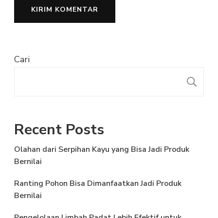
Cari
C
Recent Posts
Olahan dari Serpihan Kayu yang Bisa Jadi Produk
Bernilai
Ranting Pohon Bisa Dimanfaatkan Jadi Produk
Bernilai
Pengelolaan Limbah Padat Lebih Efektif untuk