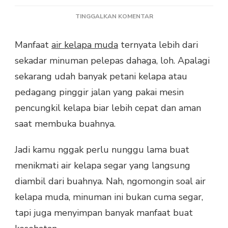
PADA
TINGGALKAN KOMENTAR
MANFAAT
AIR
Manfaat
air kelapa muda
ternyata lebih dari
KELAPA
sekadar minuman pelepas dahaga, loh. Apalagi
MUDA,
KESEGARAN
sekarang udah banyak petani kelapa atau
YANG
pedagang pinggir jalan yang pakai mesin
MENYEHATKAN!
pencungkil kelapa biar lebih cepat dan aman
saat membuka buahnya.
Jadi kamu nggak perlu nunggu lama buat
menikmati air kelapa segar yang langsung
diambil dari buahnya. Nah, ngomongin soal air
kelapa muda, minuman ini bukan cuma segar,
tapi juga menyimpan banyak manfaat buat