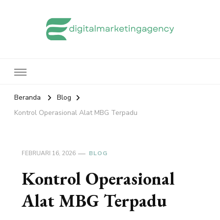
edigitalmarketingagency.com
Sharing Digital Marketing
Beranda
Blog
Kontrol Operasional Alat MBG Terpadu
FEBRUARI 16, 2026
BLOG
Kontrol Operasional
Alat MBG Terpadu