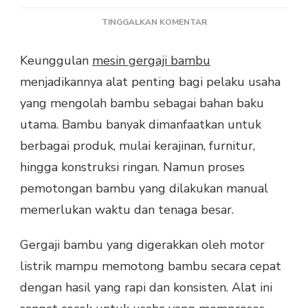
PADA
TINGGALKAN KOMENTAR
KEUNGGULAN
MESIN
Keunggulan
mesin gergaji bambu
GERGAJI
menjadikannya alat penting bagi pelaku usaha
BAMBU
UNTUK
yang mengolah bambu sebagai bahan baku
INDUSTRI
utama. Bambu banyak dimanfaatkan untuk
DAN
UMKM
berbagai produk, mulai kerajinan, furnitur,
hingga konstruksi ringan. Namun proses
pemotongan bambu yang dilakukan manual
memerlukan waktu dan tenaga besar.
Gergaji bambu yang digerakkan oleh motor
listrik mampu memotong bambu secara cepat
dengan hasil yang rapi dan konsisten. Alat ini