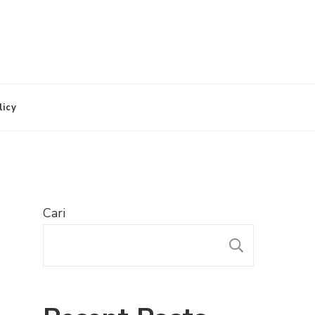
licy
Cari
CARI