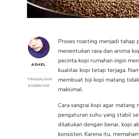
Proses roasting menjadi tahap 
menentukan rasa dan aroma kop
pecinta kopi rumahan ingin men
ASHEL
kualitas kopi tetap terjaga. Na
membuat biji kopi matang tidak
TINGGALKAN
PADA
KOMENTAR
maksimal.
CARA
SANGRAI
Cara sangrai kopi agar matang
KOPI
AGAR
pengaturan suhu yang stabil se
MATANG
dilakukan dengan benar, kopi a
MERATA
DENGAN
konsisten. Karena itu, memaham
MUDAH