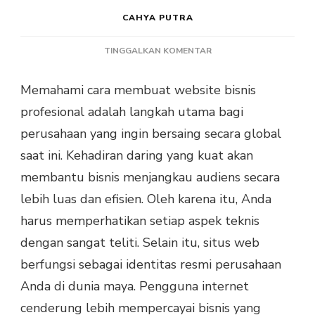
CAHYA PUTRA
PADA
TINGGALKAN KOMENTAR
CARA
MEMBUAT
Memahami cara membuat website bisnis
WEBSITE
profesional adalah langkah utama bagi
BISNIS
PROFESIONAL
perusahaan yang ingin bersaing secara global
UNTUK
saat ini. Kehadiran daring yang kuat akan
PERUSAHAAN
membantu bisnis menjangkau audiens secara
lebih luas dan efisien. Oleh karena itu, Anda
harus memperhatikan setiap aspek teknis
dengan sangat teliti. Selain itu, situs web
berfungsi sebagai identitas resmi perusahaan
Anda di dunia maya. Pengguna internet
cenderung lebih mempercayai bisnis yang