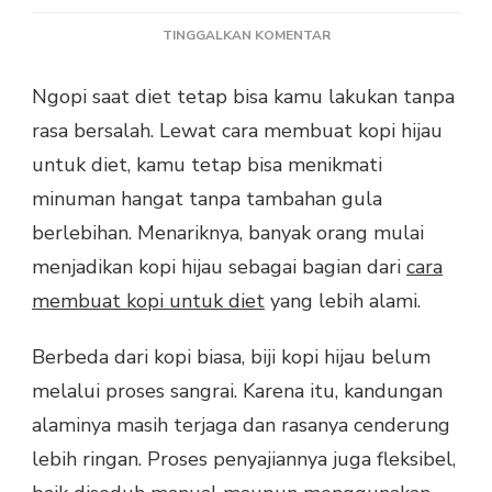
PADA
TINGGALKAN KOMENTAR
CARA
MEMBUAT
Ngopi saat diet tetap bisa kamu lakukan tanpa
KOPI
rasa bersalah. Lewat cara membuat kopi hijau
HIJAU
UNTUK
untuk diet, kamu tetap bisa menikmati
DIET
minuman hangat tanpa tambahan gula
YANG
PRAKTIS
berlebihan. Menariknya, banyak orang mulai
menjadikan kopi hijau sebagai bagian dari
cara
membuat kopi untuk diet
yang lebih alami.
Berbeda dari kopi biasa, biji kopi hijau belum
melalui proses sangrai. Karena itu, kandungan
alaminya masih terjaga dan rasanya cenderung
lebih ringan. Proses penyajiannya juga fleksibel,