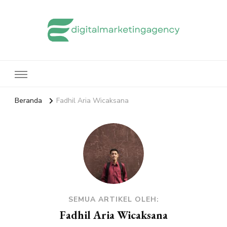
edigitalmarketingagency.com
Sharing Digital Marketing
Beranda
Fadhil Aria Wicaksana
SEMUA ARTIKEL OLEH:
Fadhil Aria Wicaksana