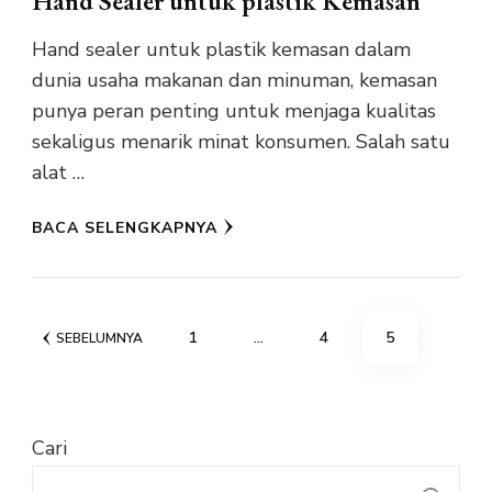
Hand Sealer untuk plastik Kemasan
Hand sealer untuk plastik kemasan dalam
dunia usaha makanan dan minuman, kemasan
punya peran penting untuk menjaga kualitas
sekaligus menarik minat konsumen. Salah satu
alat …
BACA SELENGKAPNYA
Paginasi
HALAMAN
HALAMAN
HALAMAN
1
…
4
5
SEBELUMNYA
pos
Cari